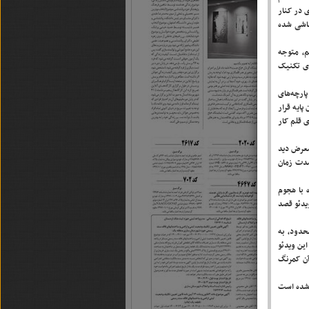
 در کنار
قاشی شده
م، متوجه
دی تکنیک
ارچه‌های
اول را به عنوان پایه قرار
 قلم کار
معرض دید
مدت زمان
 با هجوم
یدئو قصد
محدود، به
ین ویدئو
آن کمرنگ
 شده است