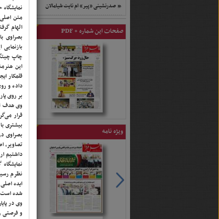
صدرنشینی «پیر» ام نایت شیامالان
نمایشگاه ح
متن اصلی 
برگزاری دوره جامع آموزشی و توانمندسازی
الهام گرفت
صفحات این شماره + PDF
جوانان
بصراوی با
بازنمایی 
چاپ چیتگری
این هنرمن
داده و روی
بر روی پار
وی هدف از
قرار می‌گ
بیشتری با
ویژه نامه
بصراوی در
تصاویر، ا
داشتیم ارز
نمایشگاه گ
نظرم رسید 
ایده اصلی
شده است.
وی در پایا
و فرصتی را