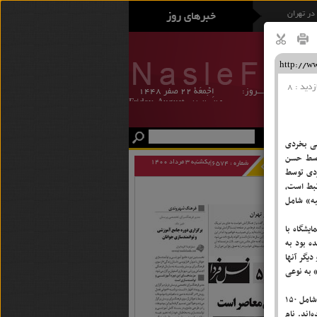
در تهران
دوران معاصر است
زی جوانان
ویورک
دید : 8
امـــروز:
اِجُّمعَة ٢٢ صفر ١٤٤٨
Friday, August 07, 2026
جمعه 16 مرداد 1405
منشور اخلاقی
ضی بخردی
توسط حسن
یکشنبه 3 مرداد 1400
شماره : 6574|
ردی توسط
بط است،
یه» شامل
یشگاه با
ه بود به
یگر آنها
 به نوعی
وی با اشاره به نمایشگاه «حاشیه» که همزمان با این نمایشگاه برگزار شده است ادامه داد: مجموعه «حاشیه» شامل ۱۵۰
اند. نام