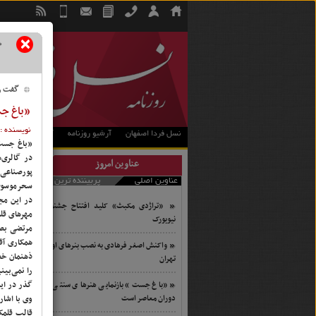
×
گفت و 
«باغ جس
نویسنده : 
نسل فردا اصفهان
آرشیو روزنامه
آرشیو ویژه نامه
«باغ جست»
در گالری‌
عناوین امروز
پورصناعی ن
عناوین اصلی
پربیننده ترین
سحرموسوی 
در این مج
«تراژدی مکبث» کلید افتتاح جشنواره
مهرهای قلم
نیویورک
مرتضی بصرا
همکاری آق
واکنش اصغر فرهادی به نصب بنرهای او در
ذهنمان خطو
تهران
را نمی‌بی
گذر در این
«باغ جست» بازنمایی هنرهای سنتی در
دوران معاصر است
قالب قلمکا