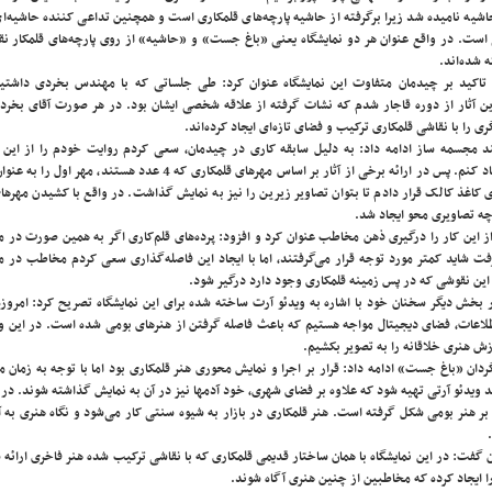
جامعه
اشیه نامیده شد زیرا برگرفته از حاشیه پارچه‌های قلمکاری است و همچنین تداعی کننده حاشیه‌ای
آخر
است. در واقع عنوان هر دو نمایشگاه یعنی «باغ جست» و «حاشیه» از روی پارچه‌های قلمکار ن
ه شده‌اند.
 تاکید بر چیدمان متفاوت این نمایشگاه عنوان کرد: طی جلساتی که با مهندس بخردی داشتی
این آثار از دوره قاجار شدم که نشات گرفته از علاقه شخصی ایشان بود. در هر صورت آقای بخر
 را با نقاشی قلمکاری ترکیب و فضای تازه‌ای ایجاد کرده‌اند.
د مجسمه ساز ادامه داد: به دلیل سابقه کاری در چیدمان، سعی کردم روایت خودم را از این پ
قلمکار ایجاد کنم. پس در ارائه برخی از آثار بر اساس مهرهای قلمکاری که 4 عدد هستند، مهر 
 کاغذ کالک قرار دادم تا بتوان تصاویر زیرین را نیز به نمایش گذاشت. در واقع با کشیدن مهرهای
چه تصاویری محو ایجاد شد.
 این کار را درگیری ذهن مخاطب عنوان کرد و افزود: پرده‌های قلم‌کاری اگر به همین صورت در 
رفت شاید کمتر مورد توجه قرار می‌گرفتند، اما با ایجاد این فاصله‌گذاری سعی کردم مخاطب در 
 این نقوشی که در پس زمینه قلمکاری وجود دارد درگیر شود.
 بخش دیگر سخنان خود با اشاره به ویدئو آرت ساخته شده برای این نمایشگاه تصریح کرد: امروزه
طلاعات، فضای دیجیتال مواجه هستیم که باعث فاصله گرفتن از هنرهای بومی شده است. در این و
ش هنری خلاقانه را به تصویر بکشیم.
ردان «باغ جست» ادامه داد: قرار بر اجرا و نمایش محوری هنر قلمکاری بود اما با توجه به زمان 
ویدئو آرتی تهیه شود که علاوه بر فضای شهری، خود آدمها نیز در آن به نمایش گذاشته شوند. در ا
 بر هنر بومی شکل گرفته است. هنر قلمکاری در بازار به شیوه سنتی کار می‌شود و نگاه هنری به 
ن گفت: در این نمایشگاه با همان ساختار قدیمی قلمکاری که با نقاشی ترکیب شده هنر فاخری ارائه
 ایجاد کرده که مخاطبین از چنین هنری آگاه شوند.