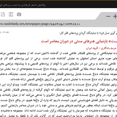
واکنش اصغر فرهادی به نصب بنرهای او 
«باغ جست» بازنمایی هنرهای سنتی در 
صدرنشینی «پیر» ام نایت شیامالان
برگزاری دوره جامع آموزشی و توانمندسا
«تراژدی مکبث» کلید افتتاح جشنواره نی
گوی نسل فردا با نمایشگاه گردانِ پرده‌های قلم کار:
تعداد باز
ت» بازنمایی هنرهای سنتی در دوران معاصر است
مریم یادگاری / گروه ایران
درباره ما
آیین اخلاق حرفه ای
تماس با ما
پیشنهادات
تعرفه آگهی
FTP نمایندگان
 نمایشگاهی از پرده‌های قلمکار نقاشی شده از گذشته تاکنون است که از مجموعه شخصی مرت
های حوزه هنری استان اصفهان به نمایش گذاشته شده است. برخی از این پرده‌های قلم کار 
فهرست
8
7
6
5
4
3
2
1
قاشی شده‌اند و برخی نیز در سال‌های اخیر با الهام از پرده‌های قدیمی و با پیشنهاد مرتضی بخ
مرقوم و توسط استاد بطلانی قلمکاری شده‌اند
.
رویداد «باغ جست» مجموعه‌ای از سه بخش مرت
صفحه اول
موعه نمایشگاه «باغ جست» شامل پرده‌های قلمکار نقاشی شده با چیدمان جدید، نمایشگاه «حاش
سیاست
کار، ویدئو آرت «باغ جست» با نمایش دنیای کنونی و آرزوی باغ‌های قدیمی ارائه شده‌اند.
وی نمایشگاه گردان «باغ جست» با اشاره به عنوان متفاوت این نمایشگاه گفت: ویدئو آرت این نما
اقتصاد
ای رسول کمالی ساخته شد وهمان جا اسم نمایشگاه که الهام گرفته از پارچه‌های قلمکار نقاشی شد
ورزش
ر کرد. در واقع «باغ جست» فضای باغ‌های خیال انگیزی را تداعی می‌کند که از میان رفته‌اند و د
نیم ولی به دلیل فضای شهرنشینی امروز دوست داریم که وارد آن باغ‌ها شویم. در واقع «باغ جست»
فرهنگ و هنر
 باغ‌ها است، اینکه چطور می‌توانیم هنرهای بومی و سنتی خود را در دوران معاصر بازنمایی کنیم.
استان ها
ر از مجموعه دار اصفهانی پارسا پورابراهیم است که در گالری تک اثر یا نقطه به نمایش درآمده‌